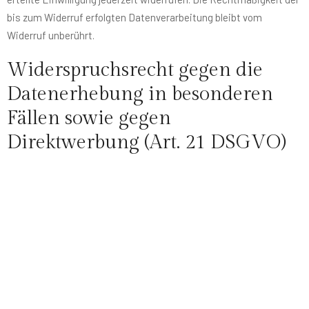
bis zum Widerruf erfolgten Datenverarbeitung bleibt vom
Widerruf unberührt.
Widerspruchsrecht gegen die
Datenerhebung in besonderen
Fällen sowie gegen
Direktwerbung (Art. 21 DSGVO)
WENN DIE DATENVERARBEITUNG AUF GRUNDLAGE VON ART. 6
ABS. 1 LIT. E ODER F DSGVO ERFOLGT, HABEN SIE JEDERZEIT
DAS RECHT, AUS GRÜNDEN, DIE SICH AUS IHRER BESONDEREN
SITUATION ERGEBEN, GEGEN DIE VERARBEITUNG IHRER
PERSONENBEZOGENEN DATEN WIDERSPRUCH EINZULEGEN;
DIES GILT AUCH FÜR EIN AUF DIESE BESTIMMUNGEN
GESTÜTZTES PROFILING. DIE JEWEILIGE RECHTSGRUNDLAGE,
AUF DENEN EINE VERARBEITUNG BERUHT, ENTNEHMEN SIE